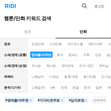
검
리
로그인
인
색
디
스
홈
턴
웹툰/만화 키워드 검색
으
트
로
검
이
색
만화
웹툰
동
장르
순정만화
소년만화
라이트노벨
판타지/SF
시
소재/관계 (공통)
영애물/여주판
회사
캠퍼스
의학
성장
일
소재/관계 (순정)
첫사랑
짝사랑
계약관계
친구>연인
연하남
캐릭터
나쁜남자
다정남
왕족/귀족
용사마왕
인기남
분위기/기타
고화질
e북
연재
완결
한국
일본
애
영애물/여주판
기다리면무료
삼각로맨스
4컷만화
#
#
#
전체해제
#