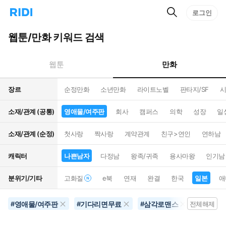
검
리
로그인
인
색
디
스
홈
턴
웹툰/만화 키워드 검색
으
트
로
검
이
색
만화
웹툰
동
장르
순정만화
소년만화
라이트노벨
판타지/SF
시
소재/관계 (공통)
영애물/여주판
회사
캠퍼스
의학
성장
일
소재/관계 (순정)
첫사랑
짝사랑
계약관계
친구>연인
연하남
캐릭터
나쁜남자
다정남
왕족/귀족
용사마왕
인기남
분위기/기타
고화질
e북
연재
완결
한국
일본
애
영애물/여주판
기다리면무료
삼각로맨스
나쁜남
#
#
#
전체해제
#