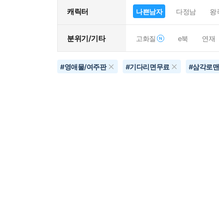
캐릭터
나쁜남자
다정남
왕
분위기/기타
고화질
e북
연재
#
영애물/여주판
#
기다리면무료
#
삼각로