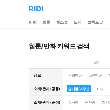
리
디
홈
만화
웹툰
웹소설
도서
셀렉트
으
로
이
동
웹툰/만화 키워드 검색
웹툰
장르
순정만화
소년만화
소재/관계 (공통)
영애물/여주판
회사
소재/관계 (순정)
첫사랑
짝사랑
계약