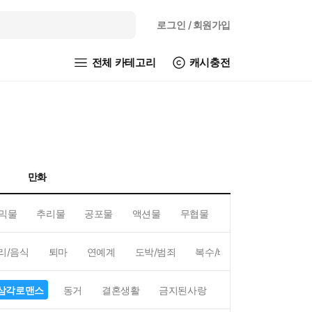
로그인
/ 회원가입
전체 카테고리
캐시충전
만화
믹물
추리물
공포물
액션물
무협물
GL/백합
리/음식
퇴마
연예계
도박/범죄
복수/배신
현대배경
삼각로맨스
동거
결혼생활
금지된사랑
하렘
역하렘