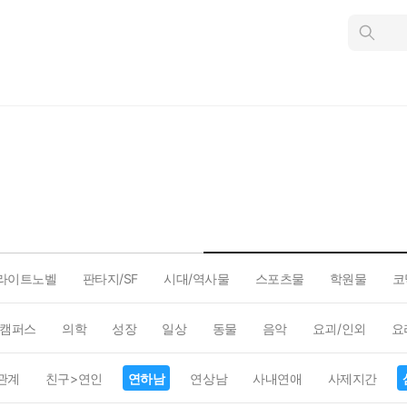
인
스
턴
트
검
색
라이트노벨
판타지/SF
시대/역사물
스포츠물
학원물
코
캠퍼스
의학
성장
일상
동물
음악
요괴/인외
요
관계
친구>연인
연하남
연상남
사내연애
사제지간