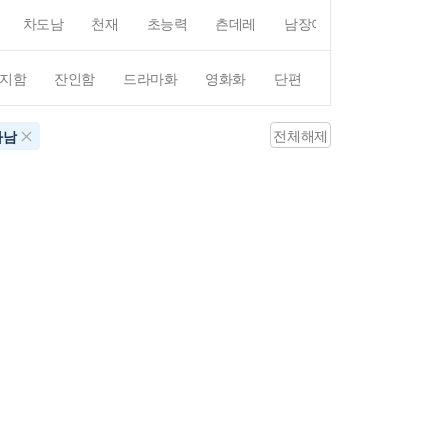
차도남
천재
초능력
츤데레
남장여자
여장남자
지함
잔인함
드라마화
영화화
단편
4컷만화
평점4
전체해제
하남