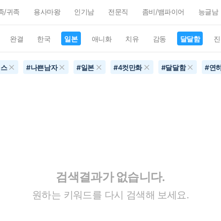
족/귀족
용사마왕
인기남
전문직
좀비/뱀파이어
능글남
완결
한국
일본
애니화
치유
감동
달달함
진
맨스
#
나쁜남자
#
일본
#
4컷만화
#
달달함
#
연
검색결과가 없습니다.
원하는 키워드를 다시 검색해 보세요.