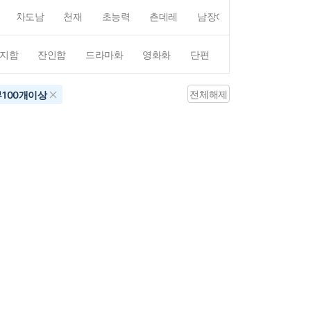
차도남
천재
초능력
츤데레
남장여자
여장남자
지함
잔인함
드라마화
영화화
단편
4컷만화
평점4
전체해제
100개이상