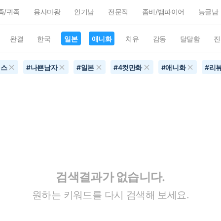
족/귀족
용사마왕
인기남
전문직
좀비/뱀파이어
능글남
완결
한국
일본
애니화
치유
감동
달달함
진
맨스
#
나쁜남자
#
일본
#
4컷만화
#
애니화
#
리뷰
검색결과가 없습니다.
원하는 키워드를 다시 검색해 보세요.