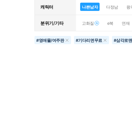
캐릭터
나쁜남자
다정남
왕
분위기/기타
고화질
e북
연재
#
영애물/여주판
#
기다리면무료
#
삼각로