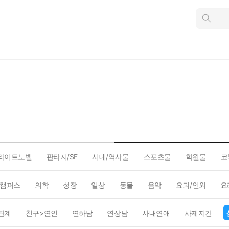
인
스
턴
트
검
색
라이트노벨
판타지/SF
시대/역사물
스포츠물
학원물
코
캠퍼스
의학
성장
일상
동물
음악
요괴/인외
요
관계
친구>연인
연하남
연상남
사내연애
사제지간