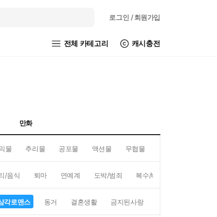
로그인
/ 회원가입
전체 카테고리
캐시충전
만화
믹물
추리물
공포물
액션물
무협물
GL/백합
리/음식
퇴마
연예계
도박/범죄
복수/배신
현대배경
삼각로맨스
동거
결혼생활
금지된사랑
하렘
역하렘