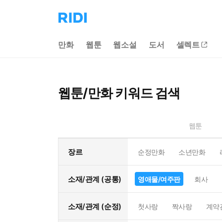
리
디
홈
만화
웹툰
웹소설
도서
셀렉트
으
로
이
동
웹툰/만화 키워드 검색
웹툰
장르
순정만화
소년만화
소재/관계 (공통)
영애물/여주판
회사
소재/관계 (순정)
첫사랑
짝사랑
계약