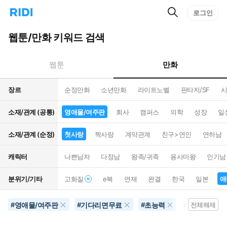
검
리
로그인
인
색
디
스
홈
턴
웹툰/만화 키워드 검색
으
트
로
검
이
색
만화
웹툰
동
장르
순정만화
소년만화
라이트노벨
판타지/SF
시
소재/관계 (공통)
영애물/여주판
회사
캠퍼스
의학
성장
일
소재/관계 (순정)
첫사랑
짝사랑
계약관계
친구>연인
연하남
캐릭터
나쁜남자
다정남
왕족/귀족
용사마왕
인기남
분위기/기타
고화질
e북
연재
완결
한국
일본
애
영애물/여주판
기다리면무료
초능력
애니화
#
#
#
#
전체해제