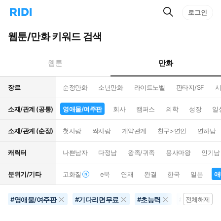
검
리
로그인
인
색
디
스
홈
턴
웹툰/만화 키워드 검색
으
트
로
검
이
색
만화
웹툰
동
장르
순정만화
소년만화
라이트노벨
판타지/SF
시
소재/관계 (공통)
영애물/여주판
회사
캠퍼스
의학
성장
일
소재/관계 (순정)
첫사랑
짝사랑
계약관계
친구>연인
연하남
캐릭터
나쁜남자
다정남
왕족/귀족
용사마왕
인기남
분위기/기타
고화질
e북
연재
완결
한국
일본
애
영애물/여주판
기다리면무료
초능력
애니화
#
#
#
#
전체해제