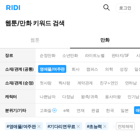
검
리
로그인
인
색
디
스
홈
턴
웹툰/만화 키워드 검색
으
트
로
검
이
색
만화
웹툰
동
장르
순정만화
소년만화
라이트노벨
판타지/SF
시
소재/관계 (공통)
영애물/여주판
회사
캠퍼스
의학
성장
일
소재/관계 (순정)
첫사랑
짝사랑
계약관계
친구>연인
연하남
캐릭터
나쁜남자
다정남
왕족/귀족
용사마왕
인기남
분위기/기타
고화질
e북
연재
완결
한국
일본
애
영애물/여주판
기다리면무료
초능력
애니화
#
#
#
#
전체해제