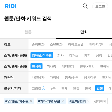
검
리
로그인
인
색
디
스
홈
턴
웹툰/만화 키워드 검색
으
트
로
검
이
색
만화
웹툰
동
장르
순정만화
소년만화
라이트노벨
판타지/SF
시
소재/관계 (공통)
영애물/여주판
회사
캠퍼스
의학
성장
일
소재/관계 (순정)
첫사랑
짝사랑
계약관계
친구>연인
연하남
캐릭터
나쁜남자
다정남
왕족/귀족
용사마왕
인기남
분위기/기타
고화질
e북
연재
완결
한국
일본
애
영애물/여주판
기다리면무료
도박/범죄
첫사랑
#
#
#
전체해제
#