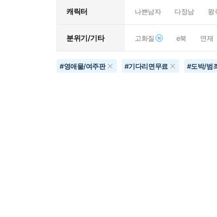
캐릭터
나쁜남자
다정남
왕
분위기/기타
고화질
e북
연재
#
영애물/여주판
#
기다리면무료
#
도박/범