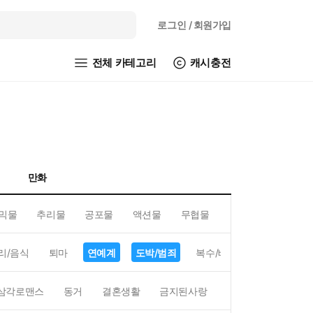
로그인
/ 회원가입
전체 카테고리
캐시충전
만화
믹물
추리물
공포물
액션물
무협물
GL/백합
리/음식
퇴마
연예계
도박/범죄
복수/배신
현대배경
삼각로맨스
동거
결혼생활
금지된사랑
하렘
역하렘