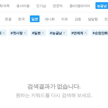
족/귀족
용사마왕
인기남
전문직
좀비/뱀파이어
능글남
완결
한국
일본
애니화
치유
감동
달달함
진
죄
#
첫사랑
#
일본
#
능글남
#
연예계
#
순정만화
검색결과가 없습니다.
원하는 키워드를 다시 검색해 보세요.