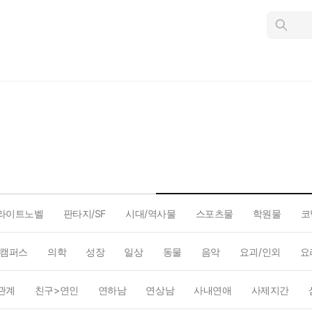
인
스
턴
트
검
색
라이트노벨
판타지/SF
시대/역사물
스포츠물
학원물
코
캠퍼스
의학
성장
일상
동물
음악
요괴/인외
요
관계
친구>연인
연하남
연상남
사내연애
사제지간