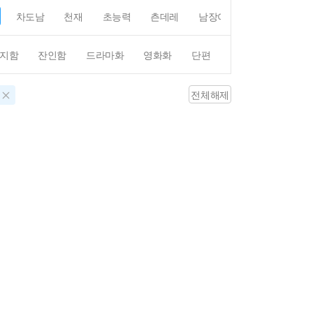
차도남
천재
초능력
츤데레
남장여자
여장남자
지함
잔인함
드라마화
영화화
단편
4컷만화
평점4
전체해제