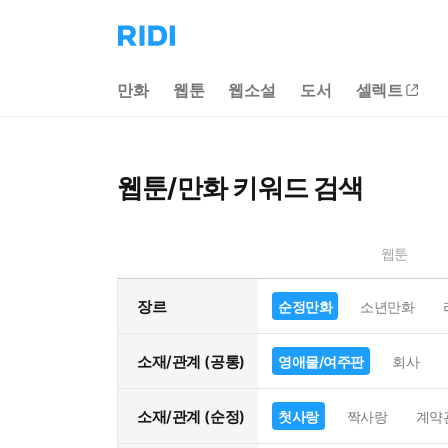
리
디
홈
만화
웹툰
웹소설
도서
셀렉트
으
로
이
동
웹툰/만화 키워드 검색
웹툰
장르
순정만화
소년만화
소재/관계 (공통)
영애물/여주판
회사
소재/관계 (순정)
첫사랑
짝사랑
계약