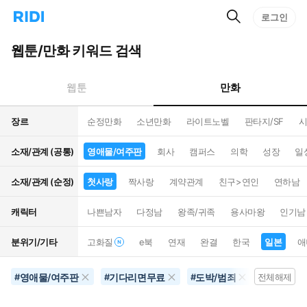
검
리
로그인
인
색
디
스
홈
턴
웹툰/만화 키워드 검색
으
트
로
검
이
색
만화
웹툰
동
장르
순정만화
소년만화
라이트노벨
판타지/SF
시
소재/관계 (공통)
영애물/여주판
회사
캠퍼스
의학
성장
일
소재/관계 (순정)
첫사랑
짝사랑
계약관계
친구>연인
연하남
캐릭터
나쁜남자
다정남
왕족/귀족
용사마왕
인기남
분위기/기타
고화질
e북
연재
완결
한국
일본
애
영애물/여주판
기다리면무료
도박/범죄
첫사랑
#
#
#
전체해제
#