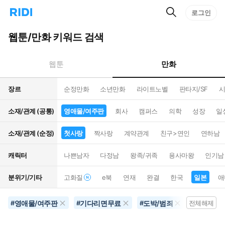
검
리
로그인
인
색
디
스
홈
턴
웹툰/만화 키워드 검색
으
트
로
검
이
색
만화
웹툰
동
장르
순정만화
소년만화
라이트노벨
판타지/SF
시
소재/관계 (공통)
영애물/여주판
회사
캠퍼스
의학
성장
일
소재/관계 (순정)
첫사랑
짝사랑
계약관계
친구>연인
연하남
캐릭터
나쁜남자
다정남
왕족/귀족
용사마왕
인기남
분위기/기타
고화질
e북
연재
완결
한국
일본
애
영애물/여주판
기다리면무료
도박/범죄
첫사랑
#
#
#
전체해제
#