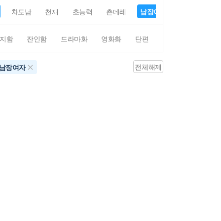
차도남
천재
초능력
츤데레
남장여자
여장남자
지함
잔인함
드라마화
영화화
단편
4컷만화
평점4
전체해제
남장여자