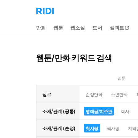
리
디
홈
만화
웹툰
웹소설
도서
셀렉트
으
로
이
동
웹툰/만화 키워드 검색
웹툰
장르
순정만화
소년만화
소재/관계 (공통)
영애물/여주판
회사
소재/관계 (순정)
첫사랑
짝사랑
계약