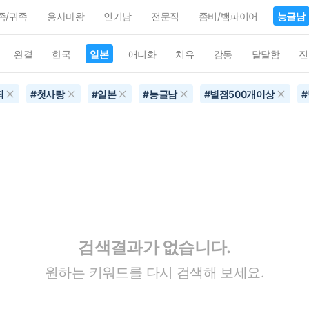
족/귀족
용사마왕
인기남
전문직
좀비/뱀파이어
능글남
완결
한국
일본
애니화
치유
감동
달달함
진
죄
#
첫사랑
#
일본
#
능글남
#
별점500개이상
#
검색결과가 없습니다.
원하는 키워드를 다시 검색해 보세요.