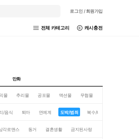
로그인
/ 회원가입
전체 카테고리
캐시충전
만화
믹물
추리물
공포물
액션물
무협물
GL/백합
리/음식
퇴마
연예계
도박/범죄
복수/배신
현대배경
삼각로맨스
동거
결혼생활
금지된사랑
하렘
역하렘