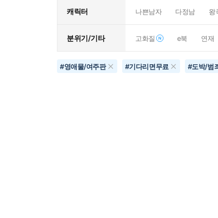
캐릭터
나쁜남자
다정남
왕
분위기/기타
고화질
e북
연재
#
영애물/여주판
#
기다리면무료
#
도박/범