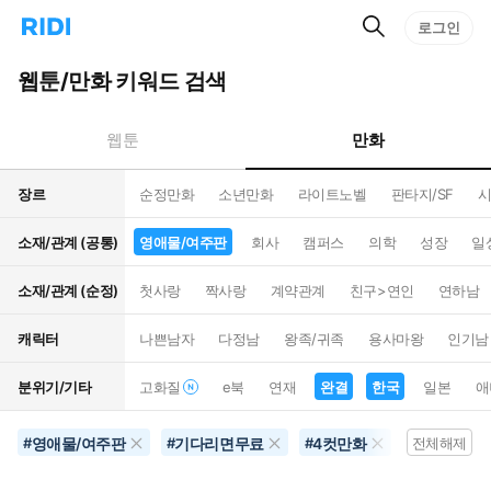
검
리
로그인
인
색
디
스
홈
턴
웹툰/만화 키워드 검색
으
트
로
검
이
색
만화
웹툰
동
장르
순정만화
소년만화
라이트노벨
판타지/SF
시
소재/관계 (공통)
영애물/여주판
회사
캠퍼스
의학
성장
일
소재/관계 (순정)
첫사랑
짝사랑
계약관계
친구>연인
연하남
캐릭터
나쁜남자
다정남
왕족/귀족
용사마왕
인기남
분위기/기타
고화질
e북
연재
완결
한국
일본
애
영애물/여주판
기다리면무료
4컷만화
한국
#
#
#
#
전체해제