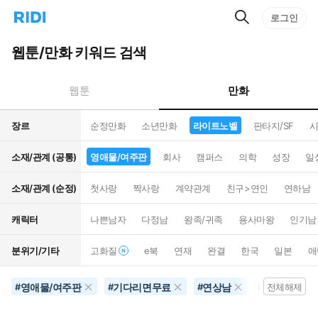
검
리
로그인
인
색
디
스
홈
턴
웹툰/만화 키워드 검색
으
트
로
검
이
색
만화
웹툰
동
장르
순정만화
소년만화
라이트노벨
판타지/SF
시
소재/관계 (공통)
영애물/여주판
회사
캠퍼스
의학
성장
일
소재/관계 (순정)
첫사랑
짝사랑
계약관계
친구>연인
연하남
캐릭터
나쁜남자
다정남
왕족/귀족
용사마왕
인기남
분위기/기타
고화질
e북
연재
완결
한국
일본
애
영애물/여주판
기다리면무료
연상남
코믹물
#
#
#
#
전체해제