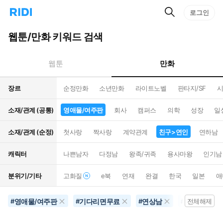
검
리
로그인
인
색
디
스
홈
턴
웹툰/만화 키워드 검색
으
트
로
검
이
색
만화
웹툰
동
장르
순정만화
소년만화
라이트노벨
판타지/SF
시
소재/관계 (공통)
영애물/여주판
회사
캠퍼스
의학
성장
일
소재/관계 (순정)
첫사랑
짝사랑
계약관계
친구>연인
연하남
캐릭터
나쁜남자
다정남
왕족/귀족
용사마왕
인기남
분위기/기타
고화질
e북
연재
완결
한국
일본
애
영애물/여주판
기다리면무료
연상남
코믹물
#
#
#
#
전체해제