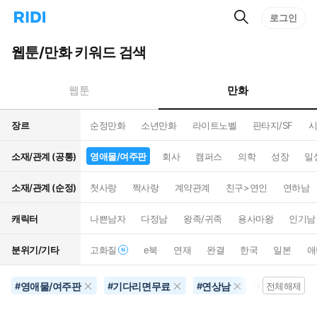
검
리
로그인
인
색
디
스
홈
턴
웹툰/만화 키워드 검색
으
트
로
검
이
색
만화
웹툰
동
장르
순정만화
소년만화
라이트노벨
판타지/SF
시
소재/관계 (공통)
영애물/여주판
회사
캠퍼스
의학
성장
일
소재/관계 (순정)
첫사랑
짝사랑
계약관계
친구>연인
연하남
캐릭터
나쁜남자
다정남
왕족/귀족
용사마왕
인기남
분위기/기타
고화질
e북
연재
완결
한국
일본
애
영애물/여주판
기다리면무료
연상남
코믹물
#
#
#
#
전체해제