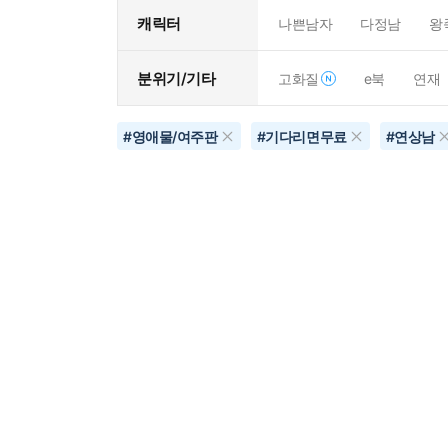
캐릭터
나쁜남자
다정남
왕
분위기/기타
고화질
e북
연재
#
영애물/여주판
#
기다리면무료
#
연상남