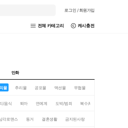
로그인
/ 회원가입
전체 카테고리
캐시충전
만화
믹물
추리물
공포물
액션물
무협물
GL/백합
리/음식
퇴마
연예계
도박/범죄
복수/배신
현대배경
삼각로맨스
동거
결혼생활
금지된사랑
하렘
역하렘