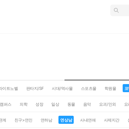
인
스
턴
트
검
색
라이트노벨
판타지/SF
시대/역사물
스포츠물
학원물
코
캠퍼스
의학
성장
일상
동물
음악
요괴/인외
요
관계
친구>연인
연하남
연상남
사내연애
사제지간