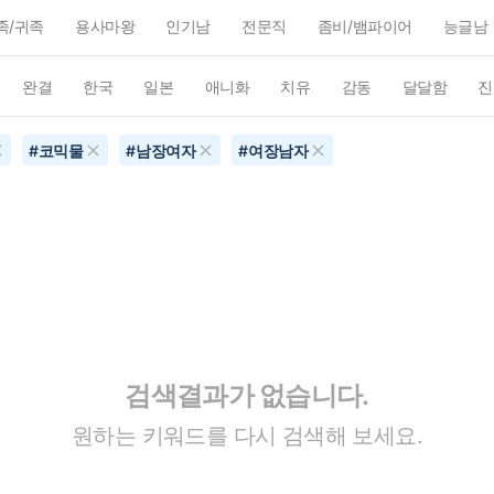
족/귀족
용사마왕
인기남
전문직
좀비/뱀파이어
능글남
완결
한국
일본
애니화
치유
감동
달달함
진
#
코믹물
#
남장여자
#
여장남자
검색결과가 없습니다.
원하는 키워드를 다시 검색해 보세요.