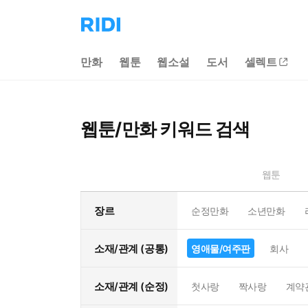
리
디
홈
만화
웹툰
웹소설
도서
셀렉트
으
로
이
동
웹툰/만화 키워드 검색
웹툰
장르
순정만화
소년만화
소재/관계 (공통)
영애물/여주판
회사
소재/관계 (순정)
첫사랑
짝사랑
계약