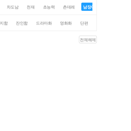
차도남
천재
초능력
츤데레
남장여자
여장남자
지함
잔인함
드라마화
영화화
단편
4컷만화
평점4
전체해제