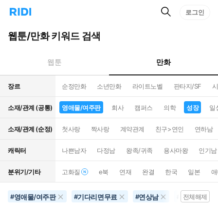
검
리
로그인
인
색
디
스
홈
턴
웹툰/만화 키워드 검색
으
트
로
검
이
색
만화
웹툰
동
장르
순정만화
소년만화
라이트노벨
판타지/SF
시
소재/관계 (공통)
영애물/여주판
회사
캠퍼스
의학
성장
일
소재/관계 (순정)
첫사랑
짝사랑
계약관계
친구>연인
연하남
캐릭터
나쁜남자
다정남
왕족/귀족
용사마왕
인기남
분위기/기타
고화질
e북
연재
완결
한국
일본
애
영애물/여주판
기다리면무료
연상남
코믹물
#
#
#
#
전체해제