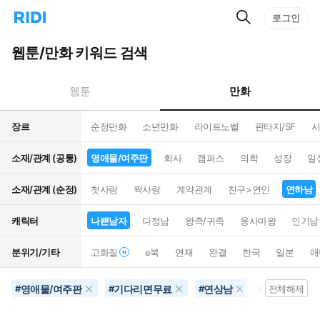
검
리
로그인
인
색
디
스
홈
턴
웹툰/만화 키워드 검색
으
트
로
검
이
색
만화
웹툰
동
장르
순정만화
소년만화
라이트노벨
판타지/SF
시
소재/관계 (공통)
영애물/여주판
회사
캠퍼스
의학
성장
일
소재/관계 (순정)
첫사랑
짝사랑
계약관계
친구>연인
연하남
캐릭터
나쁜남자
다정남
왕족/귀족
용사마왕
인기남
분위기/기타
고화질
e북
연재
완결
한국
일본
애
영애물/여주판
기다리면무료
연상남
코믹물
#
#
#
#
전체해제