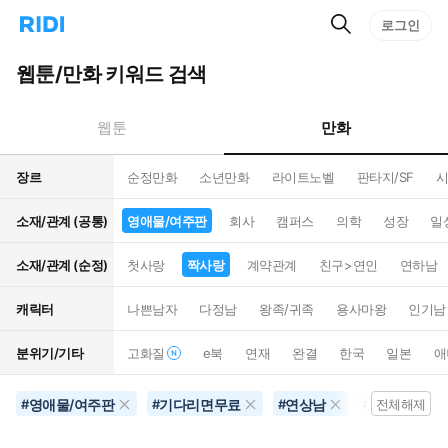
검
리
로그인
인
색
디
스
홈
턴
웹툰/만화 키워드 검색
으
트
로
검
이
색
만화
웹툰
동
장르
순정만화
소년만화
라이트노벨
판타지/SF
시
소재/관계 (공통)
영애물/여주판
회사
캠퍼스
의학
성장
일
소재/관계 (순정)
첫사랑
짝사랑
계약관계
친구>연인
연하남
캐릭터
나쁜남자
다정남
왕족/귀족
용사마왕
인기남
분위기/기타
고화질
e북
연재
완결
한국
일본
애
영애물/여주판
기다리면무료
연상남
공포물
#
#
#
#
전체해제