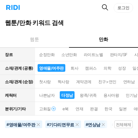
검
리
로그인
인
색
디
스
홈
턴
웹툰/만화 키워드 검색
으
트
로
검
이
색
만화
웹툰
동
장르
순정만화
소년만화
라이트노벨
판타지/SF
시
소재/관계 (공통)
영애물/여주판
회사
캠퍼스
의학
성장
일
소재/관계 (순정)
첫사랑
짝사랑
계약관계
친구>연인
연하남
캐릭터
나쁜남자
다정남
왕족/귀족
용사마왕
인기남
분위기/기타
고화질
e북
연재
완결
한국
일본
애
영애물/여주판
기다리면무료
연상남
공포물
#
#
#
#
전체해제