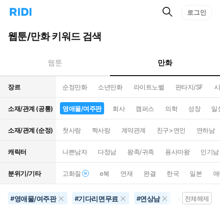
검
리
로그인
인
색
디
스
홈
턴
웹툰/만화 키워드 검색
으
트
로
검
이
색
만화
웹툰
동
장르
순정만화
소년만화
라이트노벨
판타지/SF
시
소재/관계 (공통)
영애물/여주판
회사
캠퍼스
의학
성장
일
소재/관계 (순정)
첫사랑
짝사랑
계약관계
친구>연인
연하남
캐릭터
나쁜남자
다정남
왕족/귀족
용사마왕
인기남
분위기/기타
고화질
e북
연재
완결
한국
일본
애
영애물/여주판
기다리면무료
연상남
공포물
#
#
#
#
전체해제