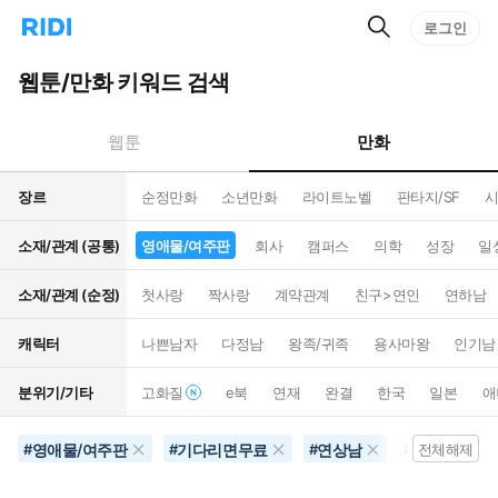
검
리
로그인
인
색
디
스
홈
턴
웹툰/만화 키워드 검색
으
트
로
검
이
색
만화
웹툰
동
장르
순정만화
소년만화
라이트노벨
판타지/SF
시
소재/관계 (공통)
영애물/여주판
회사
캠퍼스
의학
성장
일
소재/관계 (순정)
첫사랑
짝사랑
계약관계
친구>연인
연하남
캐릭터
나쁜남자
다정남
왕족/귀족
용사마왕
인기남
분위기/기타
고화질
e북
연재
완결
한국
일본
애
영애물/여주판
기다리면무료
연상남
공포물
#
#
#
#
전체해제