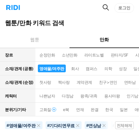
검
리
로그인
인
색
디
스
홈
턴
웹툰/만화 키워드 검색
으
트
로
검
이
색
만화
웹툰
동
장르
순정만화
소년만화
라이트노벨
판타지/SF
시
소재/관계 (공통)
영애물/여주판
회사
캠퍼스
의학
성장
일
소재/관계 (순정)
첫사랑
짝사랑
계약관계
친구>연인
연하남
캐릭터
나쁜남자
다정남
왕족/귀족
용사마왕
인기남
분위기/기타
고화질
e북
연재
완결
한국
일본
애
영애물/여주판
기다리면무료
연상남
공포물
#
#
#
#
전체해제