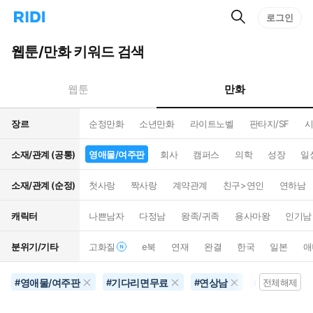
검
리
로그인
인
색
디
스
홈
턴
웹툰/만화 키워드 검색
으
트
로
검
이
색
만화
웹툰
동
장르
순정만화
소년만화
라이트노벨
판타지/SF
시
소재/관계 (공통)
영애물/여주판
회사
캠퍼스
의학
성장
일
소재/관계 (순정)
첫사랑
짝사랑
계약관계
친구>연인
연하남
캐릭터
나쁜남자
다정남
왕족/귀족
용사마왕
인기남
분위기/기타
고화질
e북
연재
완결
한국
일본
애
영애물/여주판
기다리면무료
연상남
공포물
#
#
#
#
전체해제