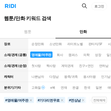
검
리
로그인
인
색
디
스
홈
턴
웹툰/만화 키워드 검색
으
트
로
검
이
색
만화
웹툰
동
장르
순정만화
소년만화
라이트노벨
판타지/SF
시
소재/관계 (공통)
영애물/여주판
회사
캠퍼스
의학
성장
일
소재/관계 (순정)
첫사랑
짝사랑
계약관계
친구>연인
연하남
캐릭터
나쁜남자
다정남
왕족/귀족
용사마왕
인기남
분위기/기타
고화질
e북
연재
완결
한국
일본
애
영애물/여주판
기다리면무료
연상남
공포물
#
#
#
#
전체해제