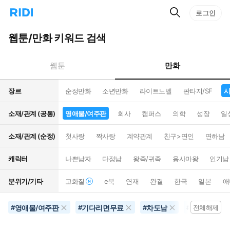
검
리
로그인
인
색
디
스
홈
턴
웹툰/만화 키워드 검색
으
트
로
검
이
색
만화
웹툰
동
장르
순정만화
소년만화
라이트노벨
판타지/SF
시
소재/관계 (공통)
영애물/여주판
회사
캠퍼스
의학
성장
일
소재/관계 (순정)
첫사랑
짝사랑
계약관계
친구>연인
연하남
캐릭터
나쁜남자
다정남
왕족/귀족
용사마왕
인기남
분위기/기타
고화질
e북
연재
완결
한국
일본
애
영애물/여주판
기다리면무료
차도남
시대/역사물
#
#
#
#
전체해제