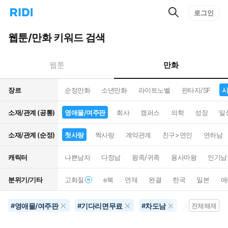
검
리
로그인
인
색
디
스
홈
턴
웹툰/만화 키워드 검색
으
트
로
검
이
색
만화
웹툰
동
장르
순정만화
소년만화
라이트노벨
판타지/SF
시
소재/관계 (공통)
영애물/여주판
회사
캠퍼스
의학
성장
일
소재/관계 (순정)
첫사랑
짝사랑
계약관계
친구>연인
연하남
캐릭터
나쁜남자
다정남
왕족/귀족
용사마왕
인기남
분위기/기타
고화질
e북
연재
완결
한국
일본
애
영애물/여주판
기다리면무료
차도남
시대/역사물
#
#
#
#
전체해제