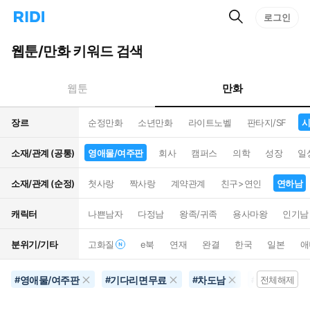
검
리
로그인
인
색
디
스
홈
턴
웹툰/만화 키워드 검색
으
트
로
검
이
색
만화
웹툰
동
장르
순정만화
소년만화
라이트노벨
판타지/SF
시
소재/관계 (공통)
영애물/여주판
회사
캠퍼스
의학
성장
일
소재/관계 (순정)
첫사랑
짝사랑
계약관계
친구>연인
연하남
캐릭터
나쁜남자
다정남
왕족/귀족
용사마왕
인기남
분위기/기타
고화질
e북
연재
완결
한국
일본
애
영애물/여주판
기다리면무료
차도남
시대/역사물
#
#
#
#
전체해제