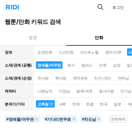
검
리
로그인
인
색
디
스
홈
턴
웹툰/만화 키워드 검색
으
트
로
검
이
색
만화
웹툰
동
장르
순정만화
소년만화
라이트노벨
판타지/SF
시
소재/관계 (공통)
영애물/여주판
회사
캠퍼스
의학
성장
일
소재/관계 (순정)
첫사랑
짝사랑
계약관계
친구>연인
연하남
캐릭터
나쁜남자
다정남
왕족/귀족
용사마왕
인기남
분위기/기타
고화질
e북
연재
완결
한국
일본
애
영애물/여주판
기다리면무료
차도남
시대/역사물
#
#
#
#
전체해제