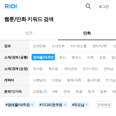
검
리
로그인
인
색
디
스
홈
턴
웹툰/만화 키워드 검색
으
트
로
검
이
색
만화
웹툰
동
장르
순정만화
소년만화
라이트노벨
판타지/SF
시
소재/관계 (공통)
영애물/여주판
회사
캠퍼스
의학
성장
일
소재/관계 (순정)
첫사랑
짝사랑
계약관계
친구>연인
연하남
캐릭터
나쁜남자
다정남
왕족/귀족
용사마왕
인기남
분위기/기타
고화질
e북
연재
완결
한국
일본
애
영애물/여주판
기다리면무료
차도남
연상남
#
#
#
#
전체해제