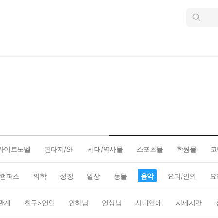
인
스
턴
트
검
색
라이트노벨
판타지/SF
시대/역사물
스포츠물
학원물
코
캠퍼스
의학
성장
일상
동물
음악
요괴/인외
요
관계
친구>연인
연하남
연상남
사내연애
사제지간