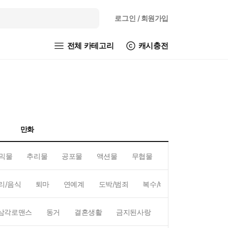
로그인
/ 회원가입
전체 카테고리
캐시충전
만화
믹물
추리물
공포물
액션물
무협물
GL/백합
리/음식
퇴마
연예계
도박/범죄
복수/배신
현대배경
삼각로맨스
동거
결혼생활
금지된사랑
하렘
역하렘