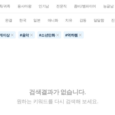
족/귀족
용사마왕
인기남
전문직
좀비/뱀파이어
능글남
완결
한국
일본
애니화
치유
감동
달달함
진
0개이상
#
음악
#
소년만화
#
역하렘
검색결과가 없습니다.
원하는 키워드를 다시 검색해 보세요.