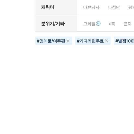
캐릭터
나쁜남자
다정남
왕
분위기/기타
고화질
e북
연재
#
영애물/여주판
#
기다리면무료
#
별점10