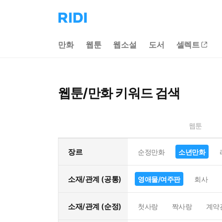
리
디
홈
만화
웹툰
웹소설
도서
셀렉트
으
로
이
동
웹툰/만화 키워드 검색
웹툰
장르
순정만화
소년만화
소재/관계 (공통)
영애물/여주판
회사
소재/관계 (순정)
첫사랑
짝사랑
계약