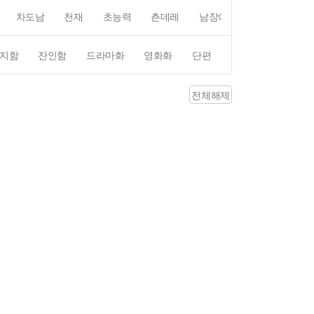
차도남
천재
초능력
츤데레
남장여자
여장남자
지함
잔인함
드라마화
영화화
단편
4컷만화
평점4
전체해제