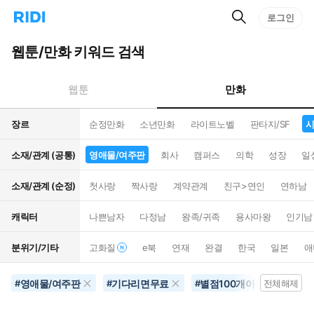
검
리
로그인
인
색
디
스
홈
턴
웹툰/만화 키워드 검색
으
트
로
검
이
색
만화
웹툰
동
장르
순정만화
소년만화
라이트노벨
판타지/SF
시
소재/관계 (공통)
영애물/여주판
회사
캠퍼스
의학
성장
일
소재/관계 (순정)
첫사랑
짝사랑
계약관계
친구>연인
연하남
캐릭터
나쁜남자
다정남
왕족/귀족
용사마왕
인기남
분위기/기타
고화질
e북
연재
완결
한국
일본
애
영애물/여주판
기다리면무료
별점100개이상
음
#
#
#
전체해제
#