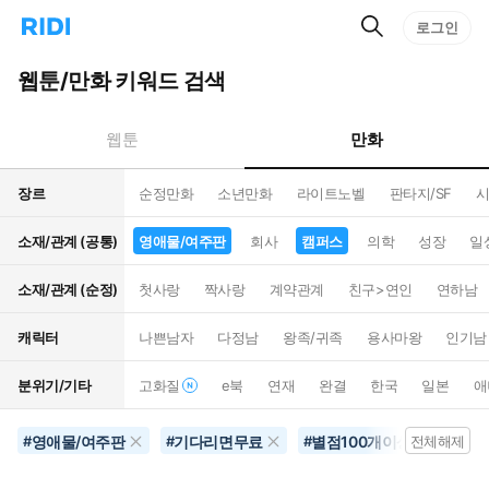
검
리
로그인
인
색
디
스
홈
턴
웹툰/만화 키워드 검색
으
트
로
검
이
색
만화
웹툰
동
장르
순정만화
소년만화
라이트노벨
판타지/SF
시
소재/관계 (공통)
영애물/여주판
회사
캠퍼스
의학
성장
일
소재/관계 (순정)
첫사랑
짝사랑
계약관계
친구>연인
연하남
캐릭터
나쁜남자
다정남
왕족/귀족
용사마왕
인기남
분위기/기타
고화질
e북
연재
완결
한국
일본
애
영애물/여주판
기다리면무료
별점100개이상
음
#
#
#
전체해제
#