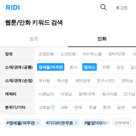
검
리
로그인
인
색
디
스
홈
턴
웹툰/만화 키워드 검색
으
트
로
검
이
색
만화
웹툰
동
장르
순정만화
소년만화
라이트노벨
판타지/SF
시
소재/관계 (공통)
영애물/여주판
회사
캠퍼스
의학
성장
일
소재/관계 (순정)
첫사랑
짝사랑
계약관계
친구>연인
연하남
캐릭터
나쁜남자
다정남
왕족/귀족
용사마왕
인기남
분위기/기타
고화질
e북
연재
완결
한국
일본
애
영애물/여주판
기다리면무료
별점100개이상
음
#
#
#
전체해제
#