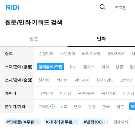
검
리
로그인
인
색
디
스
홈
턴
웹툰/만화 키워드 검색
으
트
로
검
이
색
만화
웹툰
동
장르
순정만화
소년만화
라이트노벨
판타지/SF
시
소재/관계 (공통)
영애물/여주판
회사
캠퍼스
의학
성장
일
소재/관계 (순정)
첫사랑
짝사랑
계약관계
친구>연인
연하남
캐릭터
나쁜남자
다정남
왕족/귀족
용사마왕
인기남
분위기/기타
고화질
e북
연재
완결
한국
일본
애
영애물/여주판
기다리면무료
별점100개이상
음
#
#
#
전체해제
#