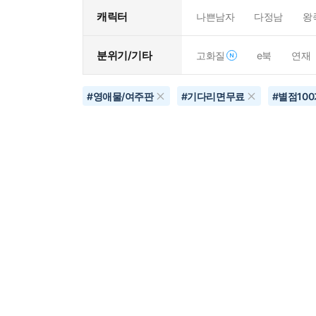
캐릭터
나쁜남자
다정남
왕
분위기/기타
고화질
e북
연재
#
영애물/여주판
#
기다리면무료
#
별점10