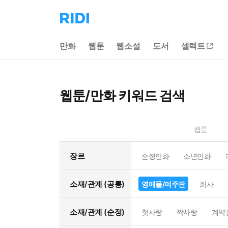
리
디
홈
만화
웹툰
웹소설
도서
셀렉트
으
로
이
동
웹툰/만화 키워드 검색
웹툰
장르
순정만화
소년만화
소재/관계 (공통)
영애물/여주판
회사
소재/관계 (순정)
첫사랑
짝사랑
계약