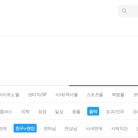
인
스
턴
트
검
색
라이트노벨
판타지/SF
시대/역사물
스포츠물
학원물
코
캠퍼스
의학
성장
일상
동물
음악
요괴/인외
요
관계
친구>연인
연하남
연상남
사내연애
사제지간