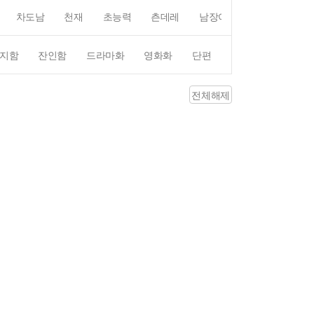
차도남
천재
초능력
츤데레
남장여자
여장남자
지함
잔인함
드라마화
영화화
단편
4컷만화
평점4
전체해제