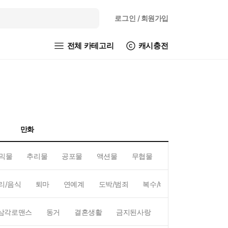
로그인
/ 회원가입
전체 카테고리
캐시충전
만화
믹물
추리물
공포물
액션물
무협물
GL/백합
리/음식
퇴마
연예계
도박/범죄
복수/배신
현대배경
삼각로맨스
동거
결혼생활
금지된사랑
하렘
역하렘