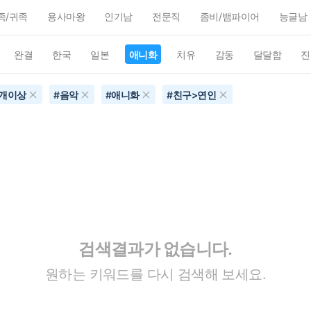
족/귀족
용사마왕
인기남
전문직
좀비/뱀파이어
능글남
완결
한국
일본
애니화
치유
감동
달달함
진
0개이상
#
음악
#
애니화
#
친구>연인
검색결과가 없습니다.
원하는 키워드를 다시 검색해 보세요.