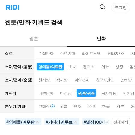
검
리
로그인
인
색
디
스
홈
턴
웹툰/만화 키워드 검색
으
트
로
검
이
색
만화
웹툰
동
장르
순정만화
소년만화
라이트노벨
판타지/SF
시
소재/관계 (공통)
영애물/여주판
회사
캠퍼스
의학
성장
일
소재/관계 (순정)
첫사랑
짝사랑
계약관계
친구>연인
연하남
캐릭터
나쁜남자
다정남
왕족/귀족
용사마왕
인기남
분위기/기타
고화질
e북
연재
완결
한국
일본
애
영애물/여주판
기다리면무료
별점100개이상
음
#
#
#
전체해제
#