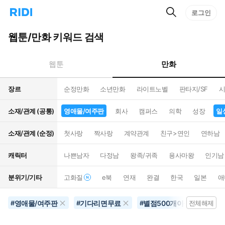
검
리
로그인
인
색
디
스
홈
턴
웹툰/만화 키워드 검색
으
트
로
검
이
색
만화
웹툰
동
장르
순정만화
소년만화
라이트노벨
판타지/SF
시
소재/관계 (공통)
영애물/여주판
회사
캠퍼스
의학
성장
일
소재/관계 (순정)
첫사랑
짝사랑
계약관계
친구>연인
연하남
캐릭터
나쁜남자
다정남
왕족/귀족
용사마왕
인기남
분위기/기타
고화질
e북
연재
완결
한국
일본
애
영애물/여주판
기다리면무료
별점500개이상
현
#
#
#
전체해제
#