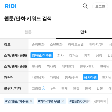
검
리
로그인
인
색
디
스
홈
턴
웹툰/만화 키워드 검색
으
트
로
검
이
색
만화
웹툰
동
장르
순정만화
소년만화
라이트노벨
판타지/SF
시
소재/관계 (공통)
영애물/여주판
회사
캠퍼스
의학
성장
일
소재/관계 (순정)
첫사랑
짝사랑
계약관계
친구>연인
연하남
캐릭터
나쁜남자
다정남
왕족/귀족
용사마왕
인기남
분위기/기타
고화질
e북
연재
완결
한국
일본
애
영애물/여주판
기다리면무료
별점500개이상
30
#
#
#
전체해제
#