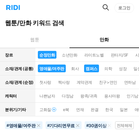
검
리
로그인
인
색
디
스
홈
턴
웹툰/만화 키워드 검색
으
트
로
검
이
색
만화
웹툰
동
장르
순정만화
소년만화
라이트노벨
판타지/SF
시
소재/관계 (공통)
영애물/여주판
회사
캠퍼스
의학
성장
일
소재/관계 (순정)
첫사랑
짝사랑
계약관계
친구>연인
연하남
캐릭터
나쁜남자
다정남
왕족/귀족
용사마왕
인기남
분위기/기타
고화질
e북
연재
완결
한국
일본
애
영애물/여주판
기다리면무료
30권이상
순정만화
#
#
#
전체해제
#