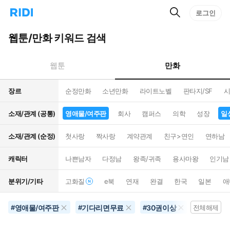
검
리
로그인
인
색
디
스
홈
턴
웹툰/만화 키워드 검색
으
트
로
검
이
색
만화
웹툰
동
장르
순정만화
소년만화
라이트노벨
판타지/SF
시
소재/관계 (공통)
영애물/여주판
회사
캠퍼스
의학
성장
일
소재/관계 (순정)
첫사랑
짝사랑
계약관계
친구>연인
연하남
캐릭터
나쁜남자
다정남
왕족/귀족
용사마왕
인기남
분위기/기타
고화질
e북
연재
완결
한국
일본
애
영애물/여주판
기다리면무료
30권이상
일상
#
#
#
전체해제
#