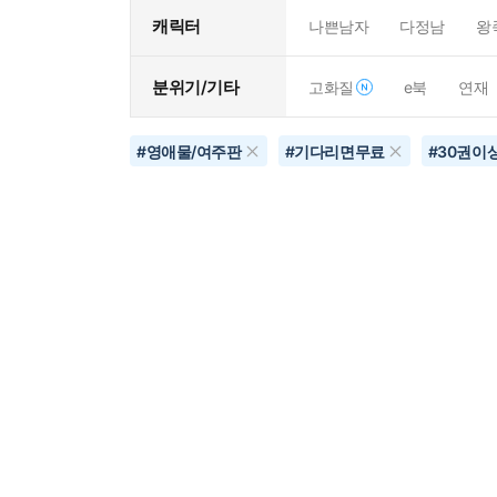
캐릭터
나쁜남자
다정남
왕
분위기/기타
고화질
e북
연재
#
영애물/여주판
#
기다리면무료
#
30권이