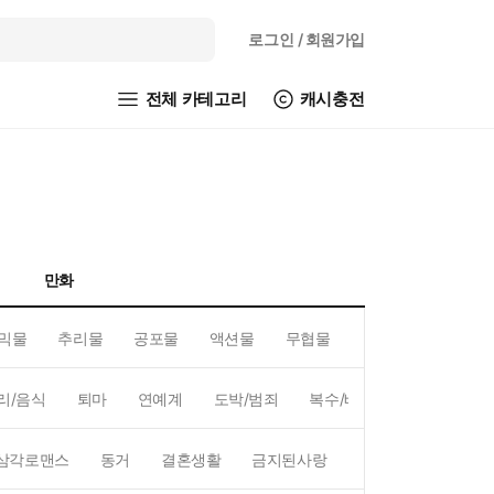
로그인
/ 회원가입
전체 카테고리
캐시충전
만화
믹물
추리물
공포물
액션물
무협물
GL/백합
리/음식
퇴마
연예계
도박/범죄
복수/배신
현대배경
삼각로맨스
동거
결혼생활
금지된사랑
하렘
역하렘