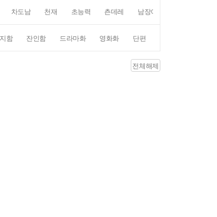
차도남
천재
초능력
츤데레
남장여자
여장남자
지함
잔인함
드라마화
영화화
단편
4컷만화
평점4
전체해제