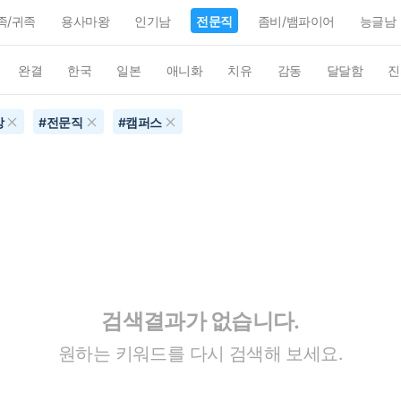
족/귀족
용사마왕
인기남
전문직
좀비/뱀파이어
능글남
완결
한국
일본
애니화
치유
감동
달달함
진
상
#
전문직
#
캠퍼스
검색결과가 없습니다.
원하는 키워드를 다시 검색해 보세요.