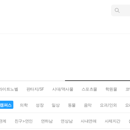
인
스
턴
트
검
색
라이트노벨
판타지/SF
시대/역사물
스포츠물
학원물
코
캠퍼스
의학
성장
일상
동물
음악
요괴/인외
요
관계
친구>연인
연하남
연상남
사내연애
사제지간