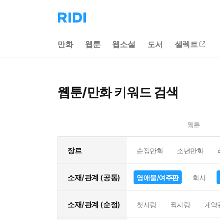
리
디
홈
만화
웹툰
웹소설
도서
셀렉트
으
로
이
동
웹툰/만화 키워드 검색
웹툰
장르
순정만화
소년만화
소재/관계 (공통)
영애물/여주판
회사
소재/관계 (순정)
첫사랑
짝사랑
계약