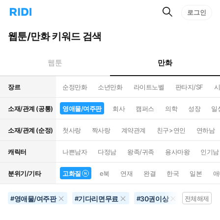
검
리
로그인
인
색
디
스
홈
턴
웹툰/만화 키워드 검색
으
트
로
검
이
색
만화
웹툰
동
장르
순정만화
소년만화
라이트노벨
판타지/SF
시
소재/관계 (공통)
영애물/여주판
회사
캠퍼스
의학
성장
일
소재/관계 (순정)
첫사랑
짝사랑
계약관계
친구>연인
연하남
캐릭터
나쁜남자
다정남
왕족/귀족
용사마왕
인기남
분위기/기타
고화질
e북
연재
완결
한국
일본
애
영애물/여주판
기다리면무료
30권이상
고화질
#
#
#
전체해제
#