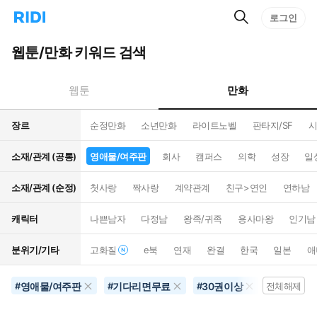
검
리
로그인
인
색
디
스
홈
턴
웹툰/만화 키워드 검색
으
트
로
검
이
색
만화
웹툰
동
장르
순정만화
소년만화
라이트노벨
판타지/SF
시
소재/관계 (공통)
영애물/여주판
회사
캠퍼스
의학
성장
일
소재/관계 (순정)
첫사랑
짝사랑
계약관계
친구>연인
연하남
캐릭터
나쁜남자
다정남
왕족/귀족
용사마왕
인기남
분위기/기타
고화질
e북
연재
완결
한국
일본
애
영애물/여주판
기다리면무료
30권이상
20권이상
#
#
#
전체해제
#