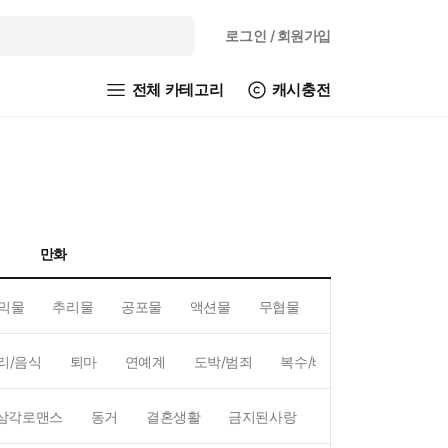
로그인
/ 회원가입
전체 카테고리
캐시충전
만화
믹물
추리물
공포물
액션물
무협물
GL/백합
리/음식
퇴마
연예계
도박/범죄
복수/배신
현대배경
삼각로맨스
동거
결혼생활
금지된사랑
하렘
역하렘