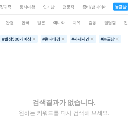
족/귀족
용사마왕
인기남
전문직
좀비/뱀파이어
능글남
완결
한국
일본
애니화
치유
감동
달달함
진
#
별점500개이상
#
현대배경
#
사제지간
#
능글남
검색결과가 없습니다.
원하는 키워드를 다시 검색해 보세요.