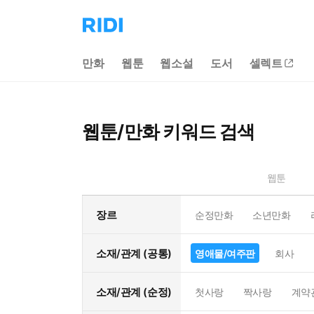
리
디
홈
만화
웹툰
웹소설
도서
셀렉트
으
로
이
동
웹툰/만화 키워드 검색
웹툰
장르
순정만화
소년만화
소재/관계 (공통)
영애물/여주판
회사
소재/관계 (순정)
첫사랑
짝사랑
계약