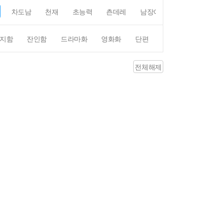
차도남
천재
초능력
츤데레
남장여자
여장남자
지함
잔인함
드라마화
영화화
단편
4컷만화
평점4
전체해제