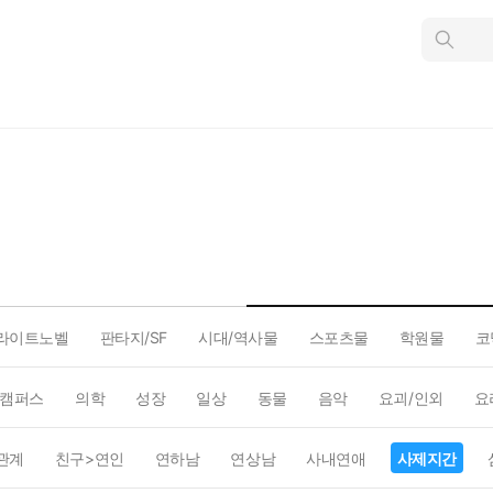
인
스
턴
트
검
색
라이트노벨
판타지/SF
시대/역사물
스포츠물
학원물
코
캠퍼스
의학
성장
일상
동물
음악
요괴/인외
요
관계
친구>연인
연하남
연상남
사내연애
사제지간