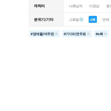
캐릭터
나쁜남자
다정남
왕
분위기/기타
고화질
e북
연재
#
영애물/여주판
#
기다리면무료
#
e북