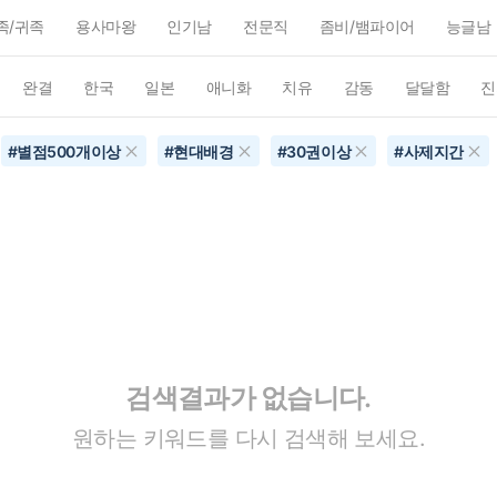
족/귀족
용사마왕
인기남
전문직
좀비/뱀파이어
능글남
완결
한국
일본
애니화
치유
감동
달달함
진
#
별점500개이상
#
현대배경
#
30권이상
#
사제지간
검색결과가 없습니다.
원하는 키워드를 다시 검색해 보세요.