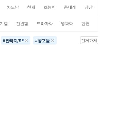
차도남
천재
초능력
츤데레
남장여자
여장남자
지함
잔인함
드라마화
영화화
단편
4컷만화
평점4
전체해제
#
판타지/SF
#
공포물