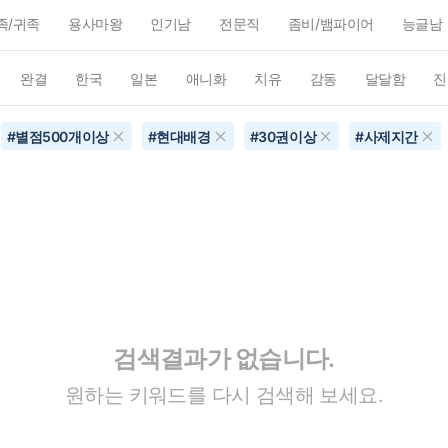
족/귀족
용사마왕
인기남
전문직
좀비/뱀파이어
능글남
완결
한국
일본
애니화
치유
감동
달달함
진
#
별점500개이상
#
현대배경
#
30권이상
#
사제지간
검색결과가 없습니다.
원하는 키워드를 다시 검색해 보세요.