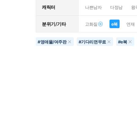
캐릭터
나쁜남자
다정남
왕
분위기/기타
고화질
e북
연재
#
영애물/여주판
#
기다리면무료
#
e북