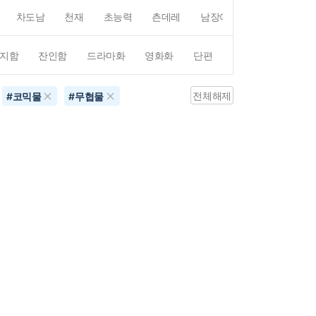
차도남
천재
초능력
츤데레
남장여자
여장남자
지함
잔인함
드라마화
영화화
단편
4컷만화
평점4
전체해제
#
코믹물
#
무협물