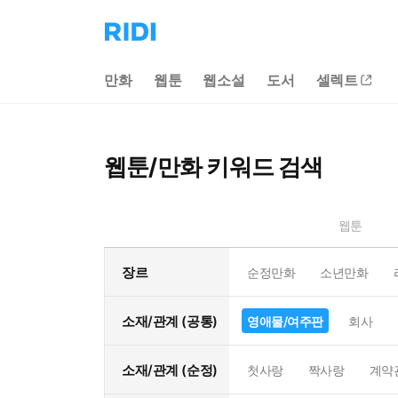
리
디
홈
만화
웹툰
웹소설
도서
셀렉트
으
로
이
동
웹툰/만화 키워드 검색
웹툰
장르
순정만화
소년만화
소재/관계 (공통)
영애물/여주판
회사
소재/관계 (순정)
첫사랑
짝사랑
계약