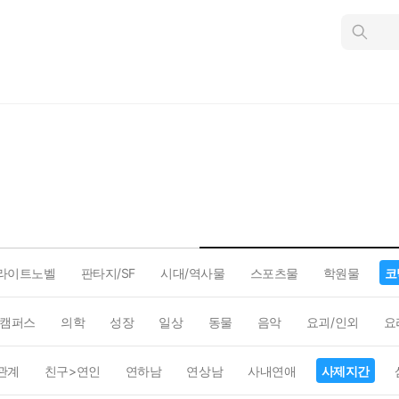
인
스
턴
트
검
색
라이트노벨
판타지/SF
시대/역사물
스포츠물
학원물
코
캠퍼스
의학
성장
일상
동물
음악
요괴/인외
요
관계
친구>연인
연하남
연상남
사내연애
사제지간