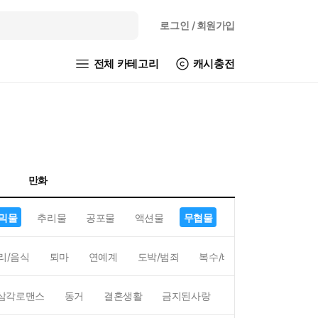
로그인
/ 회원가입
전체 카테고리
캐시충전
만화
믹물
추리물
공포물
액션물
무협물
GL/백합
리/음식
퇴마
연예계
도박/범죄
복수/배신
현대배경
삼각로맨스
동거
결혼생활
금지된사랑
하렘
역하렘