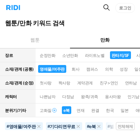
검
리
로그인
인
색
디
스
홈
턴
웹툰/만화 키워드 검색
으
트
로
검
이
색
만화
웹툰
동
장르
순정만화
소년만화
라이트노벨
판타지/SF
시
소재/관계 (공통)
영애물/여주판
회사
캠퍼스
의학
성장
일
소재/관계 (순정)
첫사랑
짝사랑
계약관계
친구>연인
연하남
캐릭터
나쁜남자
다정남
왕족/귀족
용사마왕
인기남
분위기/기타
고화질
e북
연재
완결
한국
일본
애
영애물/여주판
기다리면무료
e북
별점500개이상
#
#
#
#
전체해제