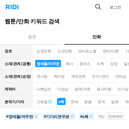
검
리
로그인
인
색
디
스
홈
턴
웹툰/만화 키워드 검색
으
트
로
검
이
색
만화
웹툰
동
장르
순정만화
소년만화
라이트노벨
판타지/SF
시
소재/관계 (공통)
영애물/여주판
회사
캠퍼스
의학
성장
일
소재/관계 (순정)
첫사랑
짝사랑
계약관계
친구>연인
연하남
캐릭터
나쁜남자
다정남
왕족/귀족
용사마왕
인기남
분위기/기타
고화질
e북
연재
완결
한국
일본
애
영애물/여주판
기다리면무료
e북
별점500개이상
#
#
#
#
전체해제